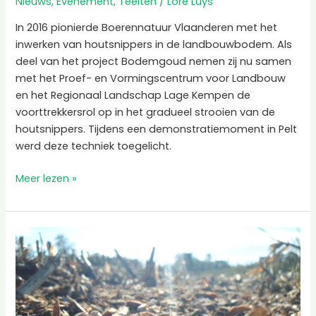
Nieuws
,
Evenement
,
Teelten
/
Lore Luys
In 2016 pionierde Boerennatuur Vlaanderen met het
inwerken van houtsnippers in de landbouwbodem. Als
deel van het project Bodemgoud nemen zij nu samen
met het Proef- en Vormingscentrum voor Landbouw
en het Regionaal Landschap Lage Kempen de
voorttrekkersrol op in het gradueel strooien van de
houtsnippers. Tijdens een demonstratiemoment in Pelt
werd deze techniek toegelicht.
Meer lezen »
Lokaal
hout,
gezonde
bodem