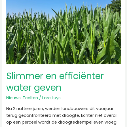
water
geven
Slimmer en efficiënter
water geven
Nieuws
,
Teelten
/
Lore Luys
Na 2 nattere jaren, werden landbouwers dit voorjaar
terug geconfronteerd met droogte. Echter niet overal
op een perceel wordt de droogtedrempel even vroeg