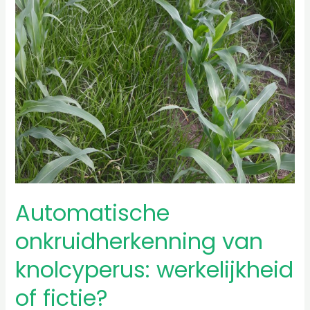
of
fictie?
Automatische
onkruidherkenning van
knolcyperus: werkelijkheid
of fictie?