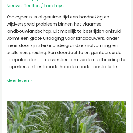
Nieuws
,
Teelten
/
Lore Luys
Knolcyperus is al geruime tijd een hardnekkig en
wijdverspreid probleem binnen het Vlaamse
landbouwlandschap. Dit moeilijk te bestrijden onkruid
vormt een grote uitdaging voor landbouwers, onder
meer door zijn sterke ondergrondse knolvorming en
snelle verspreiding. Een doordachte en geïntegreerde
aanpak is dan ook essentieel om verdere uitbreiding te
beperken en bestaande haarden onder controle te
Meer lezen »
Automatische
onkruidherkenning
van
knolcyperus:
werkelijkheid