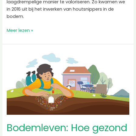
laagdrempelige manier te valoriseren. Zo kwamen we
in 2016 uit bij het inwerken van houtsnippers in de
bodem.
Meer lezen »
Bodemleven:
Hoe
gezond
zijn
de
Limburgse
tuinen?
Bodemleven: Hoe gezond