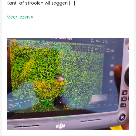
Kant-af strooien wil zeggen […]
Meer lezen »
Nieuw:
aanvraagplatform
voor
dronevluchten
in
regio
Bree!