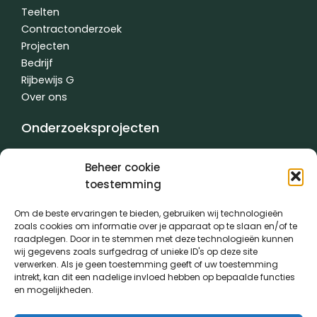
-
-
Teelten
f
i
n
Contractonderzoek
Projecten
Bedrijf
Rijbewijs G
Over ons
Onderzoeksprojecten
Varkens
Beheer cookie
Rundvee
toestemming
Teelten
Contractwerk
Om de beste ervaringen te bieden, gebruiken wij technologieën
Water
zoals cookies om informatie over je apparaat op te slaan en/of te
raadplegen. Door in te stemmen met deze technologieën kunnen
Andere
wij gegevens zoals surfgedrag of unieke ID's op deze site
verwerken. Als je geen toestemming geeft of uw toestemming
intrekt, kan dit een nadelige invloed hebben op bepaalde functies
en mogelijkheden.
Algemene voorwaarden
|
Privacybeleid
| gemaakt met
door