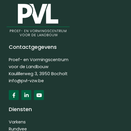
Contactgegevens
Proef- en Vormingscentrum
voor de Landbouw
Kaulillerweg 3, 3950 Bocholt
info@pvl-vzw.be
F
L
Y
a
i
o
c
n
u
e
k
t
Diensten
b
e
u
o
d
b
o
i
e
Varkens
k
n
Rundvee