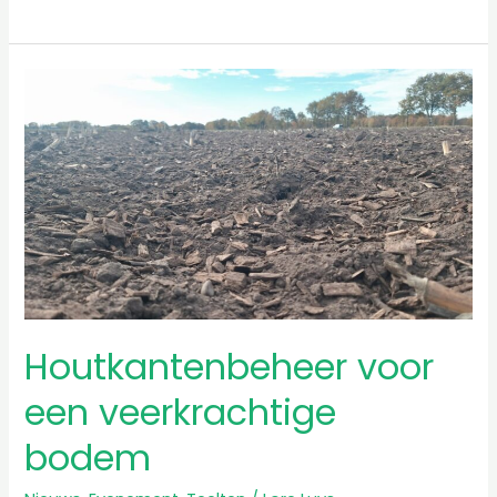
Houtkantenbeheer
voor
een
veerkrachtige
bodem
Houtkantenbeheer voor
een veerkrachtige
bodem