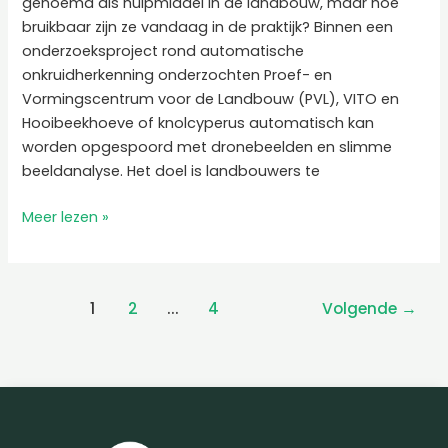
genoemd als hulpmiddel in de landbouw, maar hoe
bruikbaar zijn ze vandaag in de praktijk? Binnen een
onderzoeksproject rond automatische
onkruidherkenning onderzochten Proef- en
Vormingscentrum voor de Landbouw (PVL), VITO en
Hooibeekhoeve of knolcyperus automatisch kan
worden opgespoord met dronebeelden en slimme
beeldanalyse. Het doel is landbouwers te
Meer lezen »
1
2
...
4
Volgende
→