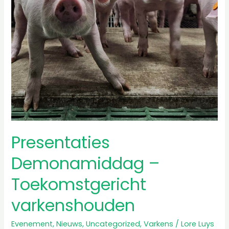
Presentaties
Demonamiddag –
Toekomstgericht
varkenshouden
Evenement
,
Nieuws
,
Uncategorized
,
Varkens
/
Lore Luys