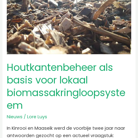
biomassakringloopsysteem
Houtkantenbeheer als
basis voor lokaal
biomassakringloopsyste
em
Nieuws
/
Lore Luys
In Kinrooi en Maaseik werd de voorbije twee jaar naar
antwoorden gezocht op een actueel vraagstuk: