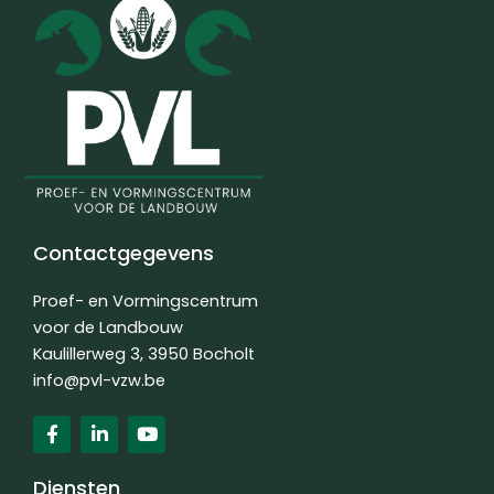
Contactgegevens
Proef- en Vormingscentrum
voor de Landbouw
Kaulillerweg 3, 3950 Bocholt
info@pvl-vzw.be
F
L
Y
a
i
o
c
n
u
e
k
t
Diensten