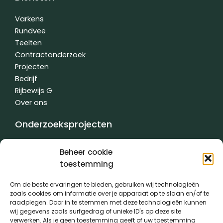
b
e
u
o
d
b
o
i
e
Varkens
k
n
Rundvee
-
-
Teelten
f
i
n
Contractonderzoek
Projecten
Bedrijf
Rijbewijs G
Over ons
Onderzoeksprojecten
Varkens
Beheer cookie
Rundvee
toestemming
Teelten
Contractwerk
Om de beste ervaringen te bieden, gebruiken wij technologieën
Water
zoals cookies om informatie over je apparaat op te slaan en/of te
raadplegen. Door in te stemmen met deze technologieën kunnen
Andere
wij gegevens zoals surfgedrag of unieke ID's op deze site
verwerken. Als je geen toestemming geeft of uw toestemming