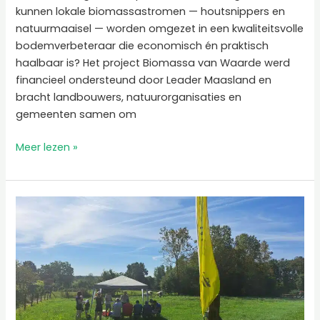
kunnen lokale biomassastromen — houtsnippers en
natuurmaaisel — worden omgezet in een kwaliteitsvolle
bodemverbeteraar die economisch én praktisch
haalbaar is? Het project Biomassa van Waarde werd
financieel ondersteund door Leader Maasland en
bracht landbouwers, natuurorganisaties en
gemeenten samen om
Meer lezen »
PVL
binnen
de
werking
van
B3W