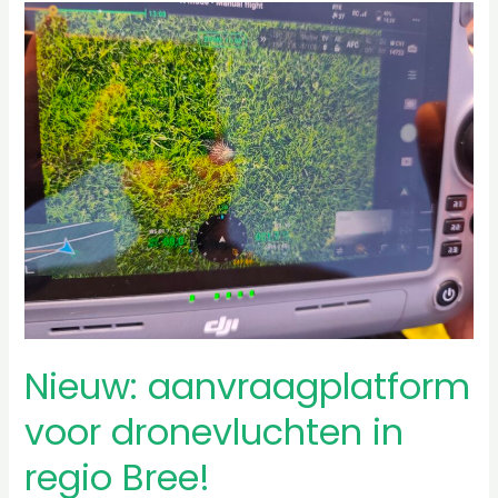
Nieuw:
aanvraagplatform
voor
dronevluchten
in
regio
Bree!
Nieuw: aanvraagplatform
voor dronevluchten in
regio Bree!