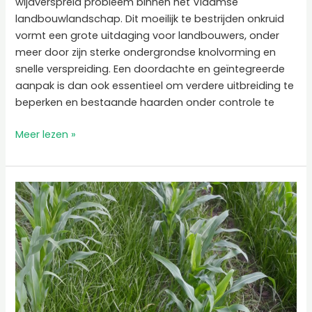
wijdverspreid probleem binnen het Vlaamse
landbouwlandschap. Dit moeilijk te bestrijden onkruid
vormt een grote uitdaging voor landbouwers, onder
meer door zijn sterke ondergrondse knolvorming en
snelle verspreiding. Een doordachte en geïntegreerde
aanpak is dan ook essentieel om verdere uitbreiding te
beperken en bestaande haarden onder controle te
Meer lezen »
Automatische
onkruidherkenning
van
knolcyperus:
werkelijkheid
of
fictie?