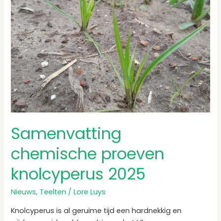
2025
Samenvatting
chemische proeven
knolcyperus 2025
Nieuws
,
Teelten
/
Lore Luys
Knolcyperus is al geruime tijd een hardnekkig en