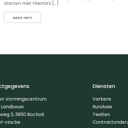
starten met thema’s [...]
MEER INFO
ctgegevens
Diensten
 en Vormingscentrum
Varkens
e Landbouw
Rundvee
erweg 3, 3950 Bocholt
Teelten
vl-vzw.be
Contractonder