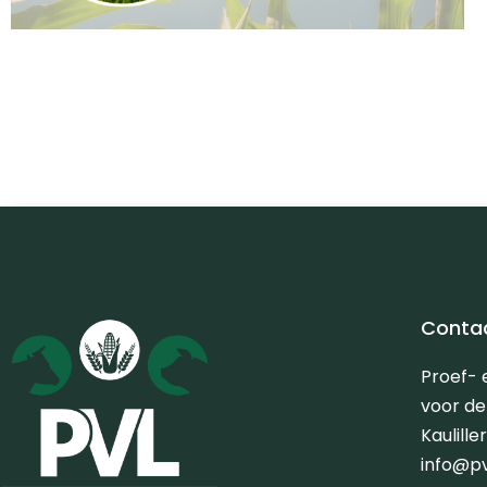
Conta
Proef-
voor d
Kaulill
info@p