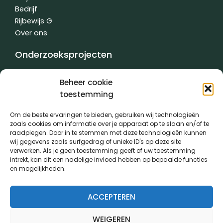
Bedrijf
Rijbewijs G
Over ons
Onderzoeksprojecten
Varkens
Beheer cookie
Rundvee
toestemming
Teelten
Contractwerk
Om de beste ervaringen te bieden, gebruiken wij technologieën
Water
zoals cookies om informatie over je apparaat op te slaan en/of te
raadplegen. Door in te stemmen met deze technologieën kunnen
Andere
wij gegevens zoals surfgedrag of unieke ID's op deze site
verwerken. Als je geen toestemming geeft of uw toestemming
intrekt, kan dit een nadelige invloed hebben op bepaalde functies
en mogelijkheden.
Algemene voorwaarden
|
Privacybeleid
| gemaakt met
door
creativitijd
ACCEPTEREN
PVL kwam tot stand dankzij de medewerking van:
WEIGEREN