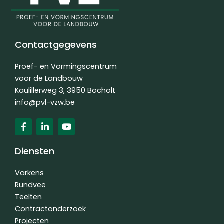
Contactgegevens
Proef- en Vormingscentrum
voor de Landbouw
Kaulillerweg 3, 3950 Bocholt
info@pvl-vzw.be
F
L
Y
a
i
o
c
n
u
e
k
t
Diensten
b
e
u
o
d
b
o
i
e
Varkens
k
n
Rundvee
-
-
Teelten
f
i
n
Contractonderzoek
Projecten