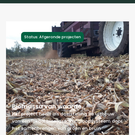
Status: Afgeronde projecten
Biomassa van waarde
Het project heeft als doelstelling de uitbouw
van een lokaal biomassakringloopsysteem door
het samenbrengen van groen en bruin