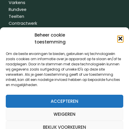
Varkens
Rundvee
Teelten
Contractwerk
Water
Beheer cookie
Andere
toestemming
Om de beste ervaringen te bieden, gebruiken wij technologieën
zoals cookies om informatie over je apparaat op te slaan en/of te
Algemene voorwaarden
|
Privacybeleid
| gemaakt met
door
raadplegen. Door in te stemmen met deze technologieën kunnen
creativitijd
wij gegevens zoals surfgedrag of unieke ID's op deze site
verwerken. Als je geen toestemming geeft of uw toestemming
intrekt, kan dit een nadelige invloed hebben op bepaalde functies
PVL kwam tot stand dankzij de medewerking van:
en mogelijkheden.
ACCEPTEREN
WEIGEREN
BEKIJK VOORKEUREN