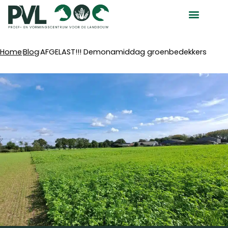
Ga
naar
de
inhoud
Home
Blog
AFGELAST!!! Demonamiddag groenbedekkers