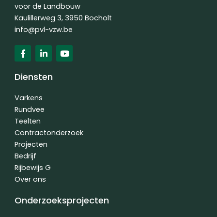
voor de Landbouw
Kaulillerweg 3, 3950 Bocholt
info@pvl-vzw.be
F
L
Y
a
i
o
c
n
u
e
k
t
Diensten
b
e
u
o
d
b
o
i
e
Varkens
k
n
Rundvee
-
-
Teelten
f
i
n
Contractonderzoek
Projecten
Bedrijf
Rijbewijs G
Over ons
Onderzoeksprojecten