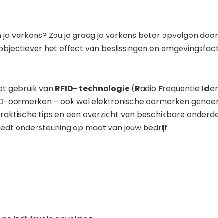
an je varkens? Zou je graag je varkens beter opvolgen do
je objectiever het effect van beslissingen en omgevingsfa
et gebruik van
RFID- technologie
(
R
adio
F
requentie
Id
en
RFID-oormerken – ook wel elektronische oormerken genoe
, praktische tips en een overzicht van beschikbare onderde
biedt ondersteuning op maat van jouw bedrijf.