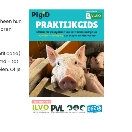
orheen hun
ctoren
tificatie)
md – tot
len. Of je