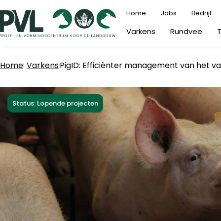
Ga
Home
Jobs
Bedrijf
naar
Varkens
Rundvee
de
inhoud
Home
Varkens
PigID: Efficiënter management van het var
Status: Lopende projecten