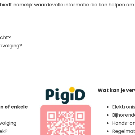
e biedt namelijk waardevolle informatie die kan helpen o
acht?
opvolging?
Wat kan je ve
n of enkele
Elektroni
Bijhoren
pvolging
Hands-on
oek?
Regelmat