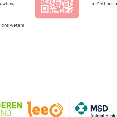
uwtjes,
Enthousi
t ons weten!