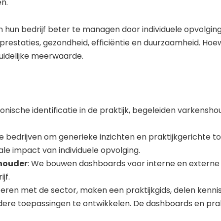
n.
 hun bedrijf beter te managen door individuele opvolging
restaties, gezondheid, efficiëntie en duurzaamheid. Hoewe
uidelijke meerwaarde.
ronische identificatie in de praktijk, begeleiden varken
de bedrijven om generieke inzichten en praktijkgerichte 
le impact van individuele opvolging.
shouder
: We bouwen dashboards voor interne en externe
jf.
ren met de sector, maken een praktijkgids, delen kennis
re toepassingen te ontwikkelen. De dashboards en prakt