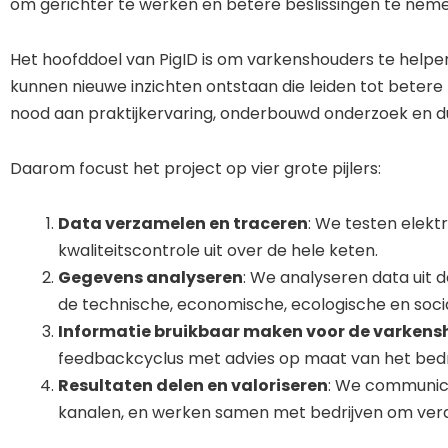
om gerichter te werken en betere beslissingen te neme
Het hoofddoel van PigID is om varkenshouders te helpen
kunnen nieuwe inzichten ontstaan die leiden tot betere p
nood aan praktijkervaring, onderbouwd onderzoek en d
Daarom focust het project op vier grote pijlers:
Data verzamelen en traceren
: We testen elekt
kwaliteitscontrole uit over de hele keten.
Gegevens analyseren
: We analyseren data uit 
de technische, economische, ecologische en socia
Informatie bruikbaar maken voor de varken
feedbackcyclus met advies op maat van het bedri
Resultaten delen en valoriseren
: We communice
kanalen, en werken samen met bedrijven om verde