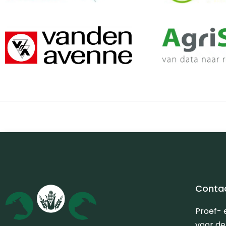
Conta
Proef-
voor d