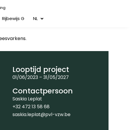
ing
Rijbewijs G
NL
leesvarkens.
Looptijd project
01/06/2023 – 31/05/2027
Contactpersoon
Saskia Leplat
+32 472 13 58 68
saskia.leplat@pvl-vzw.be