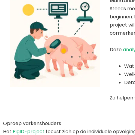
Marktanaly
Steeds mee
beginnen. E
project wi
oormerken
Deze
anal
Wat 
Welk
Deta
Zo helpen 
Oproep varkenshouders
Het
PigID-project
focust zich op de individuele opvolgin