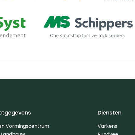
ctgegevens
Diensten
 en Vormingscentrum
Varkens
e Landbouw
Rundvee