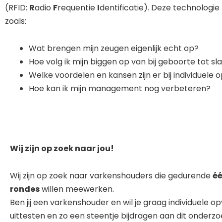
(RFID:
R
adio
F
requentie
I
dentificatie). Deze technologi
zoals:
Wat brengen mijn zeugen eigenlijk echt op?
Hoe volg ik mijn biggen op van bij geboorte tot sl
Welke voordelen en kansen zijn er bij individuele 
Hoe kan ik mijn management nog verbeteren?
Wij zijn op zoek naar jou!
Wij zijn op zoek naar varkenshouders die gedurende
éé
rondes
willen meewerken.
Ben jij een varkenshouder en wil je graag individuele o
uittesten en zo een steentje bijdragen aan dit onderz