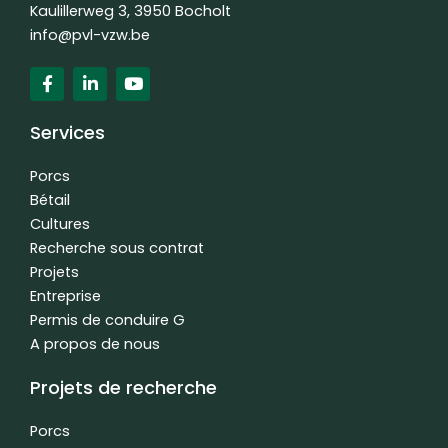
Kaulillerweg 3, 3950 Bocholt
info@pvl-vzw.be
F
L
Y
a
i
o
c
n
u
e
k
t
Services
b
e
u
o
d
b
o
i
e
Porcs
k
n
Bétail
f
-
Cultures
i
n
Recherche sous contrat
Projets
Entreprise
Permis de conduire G
A propos de nous
Projets de recherche
Porcs