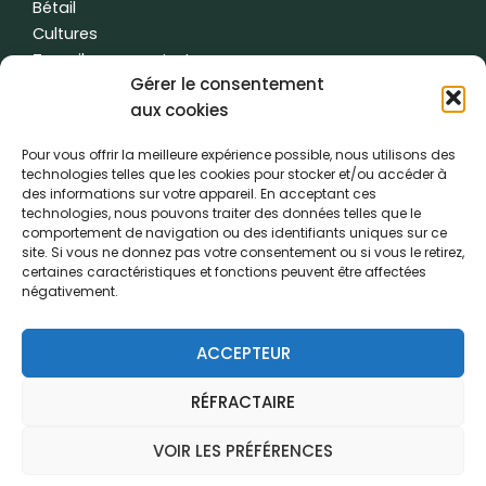
Bétail
Cultures
Travail sous contrat
Gérer le consentement
L'eau
aux cookies
Autres
Pour vous offrir la meilleure expérience possible, nous utilisons des
technologies telles que les cookies pour stocker et/ou accéder à
des informations sur votre appareil. En acceptant ces
Conditions générales d'utilisation
|
Politique de confidentialité
| fait
technologies, nous pouvons traiter des données telles que le
avec
par
temps de créativité
comportement de navigation ou des identifiants uniques sur ce
site. Si vous ne donnez pas votre consentement ou si vous le retirez,
certaines caractéristiques et fonctions peuvent être affectées
Le PVL a vu le jour grâce à la coopération de :
négativement.
ACCEPTEUR
RÉFRACTAIRE
VOIR LES PRÉFÉRENCES