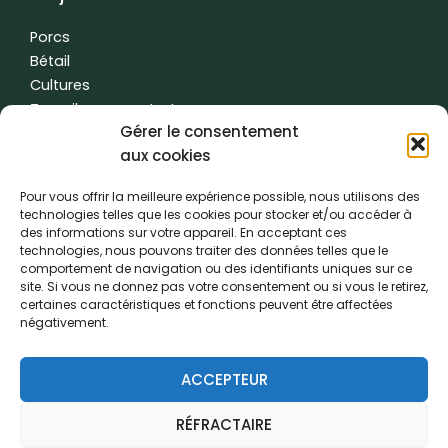
Porcs
Bétail
Cultures
Travail sous contrat
Gérer le consentement
L'eau
aux cookies
Autres
Pour vous offrir la meilleure expérience possible, nous utilisons des
technologies telles que les cookies pour stocker et/ou accéder à
des informations sur votre appareil. En acceptant ces
Conditions générales d'utilisation
|
Politique de confidentialité
| fait
technologies, nous pouvons traiter des données telles que le
avec
par
temps de créativité
comportement de navigation ou des identifiants uniques sur ce
site. Si vous ne donnez pas votre consentement ou si vous le retirez,
certaines caractéristiques et fonctions peuvent être affectées
Le PVL a vu le jour grâce à la coopération de :
négativement.
ACCEPTEUR
RÉFRACTAIRE