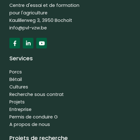
Centre d'essai et de formation
pour l'agriculture
Kaulillerweg 3, 3950 Bocholt
info@pvl-vzw.be
F
L
Y
a
i
o
c
n
u
e
k
t
Services
b
e
u
o
d
b
o
i
e
Porcs
k
n
Bétail
f
-
Cultures
i
n
Recherche sous contrat
Projets
Entreprise
Permis de conduire G
A propos de nous
Projets de recherche