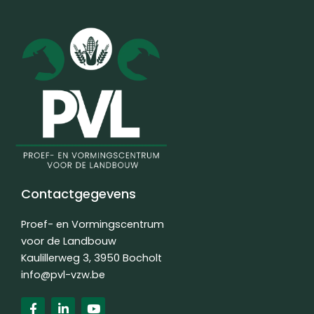
Contactgegevens
Proef- en Vormingscentrum
voor de Landbouw
Kaulillerweg 3, 3950 Bocholt
info@pvl-vzw.be
F
L
Y
a
i
o