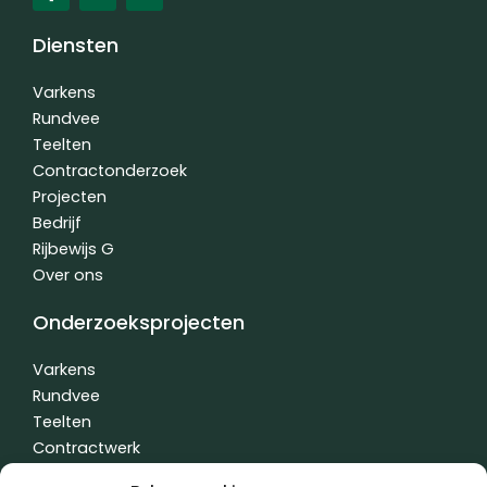
c
n
u
e
k
t
Diensten
b
e
u
o
d
b
o
i
e
Varkens
k
n
Rundvee
-
-
Teelten
f
i
n
Contractonderzoek
Projecten
Bedrijf
Rijbewijs G
Over ons
Onderzoeksprojecten
Varkens
Rundvee
Teelten
Contractwerk
Water