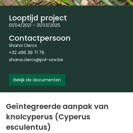
Looptijd project
01/04/2021 – 31/03/2025
Contactpersoon
Shana Clercx
+32 496 39 71 79
shana.clercx@pvl-vzw.be
Bekijk de documenten
Geïntegreerde aanpak van
knolcyperus (Cyperus
esculentus)