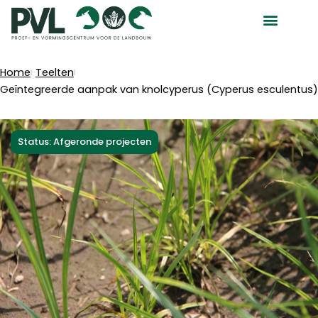
Ga
naar
de
inhoud
Home
Teelten
Geïntegreerde aanpak van knolcyperus (Cyperus esculentus)
Status: Afgeronde projecten