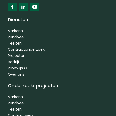
F
L
Y
a
i
o
c
n
u
e
k
t
Diensten
b
e
u
o
d
b
o
i
e
Varkens
k
n
Rundvee
-
-
Teelten
f
i
n
Contractonderzoek
Projecten
Bedrijf
Rijbewijs G
Over ons
Onderzoeksprojecten
Varkens
Rundvee
Teelten
Contractwerk