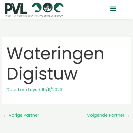
Ga
naar
de
inhoud
Wateringen
Digistuw
Door
Lore Luys
/
10/11/2023
←
Vorige Partner
Volgende Partner
→