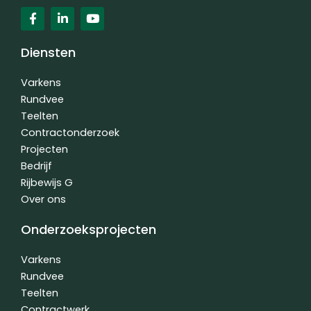
F
L
Y
a
i
o
c
n
u
e
k
t
Diensten
b
e
u
o
d
b
o
i
e
Varkens
k
n
Rundvee
-
-
Teelten
f
i
n
Contractonderzoek
Projecten
Bedrijf
Rijbewijs G
Over ons
Onderzoeksprojecten
Varkens
Rundvee
Teelten
Contractwerk