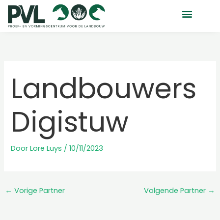
Ga
naar
de
inhoud
Landbouwers
Digistuw
Door
Lore Luys
/
10/11/2023
←
Vorige Partner
Volgende Partner
→