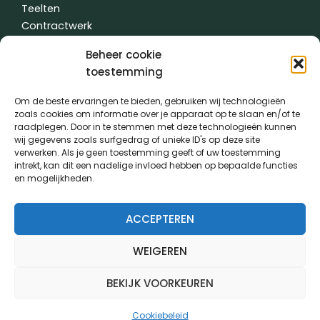
Teelten
Contractwerk
Water
Beheer cookie
Andere
toestemming
Om de beste ervaringen te bieden, gebruiken wij technologieën
zoals cookies om informatie over je apparaat op te slaan en/of te
Algemene voorwaarden
|
Privacybeleid
| gemaakt met
door
raadplegen. Door in te stemmen met deze technologieën kunnen
creativitijd
wij gegevens zoals surfgedrag of unieke ID's op deze site
verwerken. Als je geen toestemming geeft of uw toestemming
intrekt, kan dit een nadelige invloed hebben op bepaalde functies
PVL kwam tot stand dankzij de medewerking van:
en mogelijkheden.
ACCEPTEREN
WEIGEREN
BEKIJK VOORKEUREN
Cookiebeleid