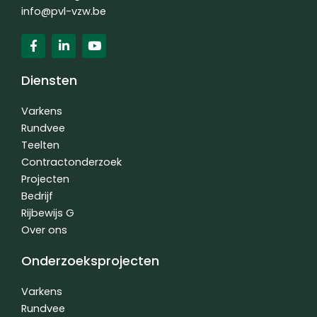
info@pvl-vzw.be
F
L
Y
a
i
o
c
n
u
e
k
t
Diensten
b
e
u
o
d
b
o
i
e
Varkens
k
n
Rundvee
-
-
Teelten
f
i
n
Contractonderzoek
Projecten
Bedrijf
Rijbewijs G
Over ons
Onderzoeksprojecten
Varkens
Rundvee