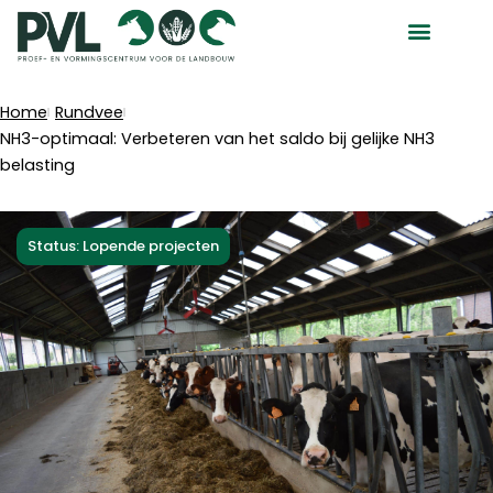
Ga
naar
de
inhoud
Home
Rundvee
NH3-optimaal: Verbeteren van het saldo bij gelijke NH3
belasting
Status: Lopende projecten