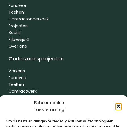
k
n
Rundvee
-
-
Teelten
f
i
n
Contractonderzoek
Projecten
Bedrijf
Rijbewijs G
Over ons
Onderzoeksprojecten
Varkens
Rundvee
Teelten
Contractwerk
Water
Beheer cookie
Andere
toestemming
Om de beste ervaringen te bieden, gebruiken wij technologieën
zoals cookies om informatie over je apparaat op te slaan en/of te