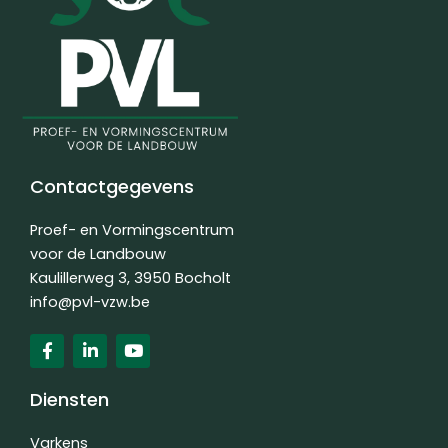
Contactgegevens
Proef- en Vormingscentrum
voor de Landbouw
Kaulillerweg 3, 3950 Bocholt
info@pvl-vzw.be
F
L
Y
a
i
o
c
n
u
e
k
t
Diensten
b
e
u
o
d
b
o
i
e
Varkens