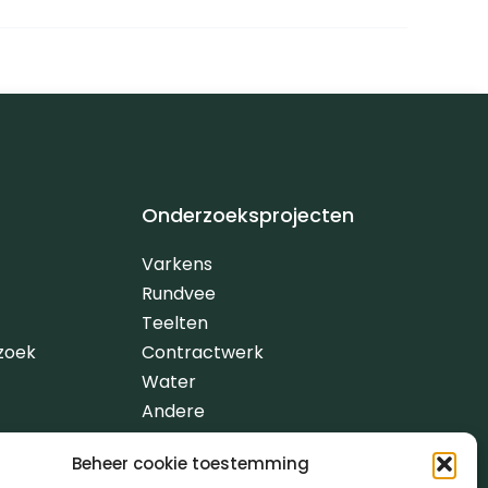
Onderzoeksprojecten
Varkens
Rundvee
Teelten
zoek
Contractwerk
Water
Andere
Beheer cookie toestemming