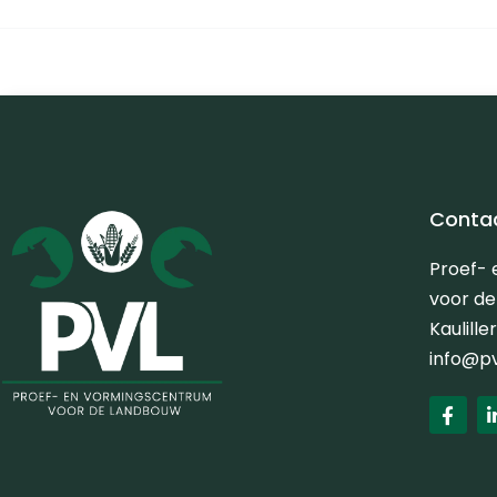
Conta
Proef-
voor d
Kaulill
info@p
F
a
c
e
b