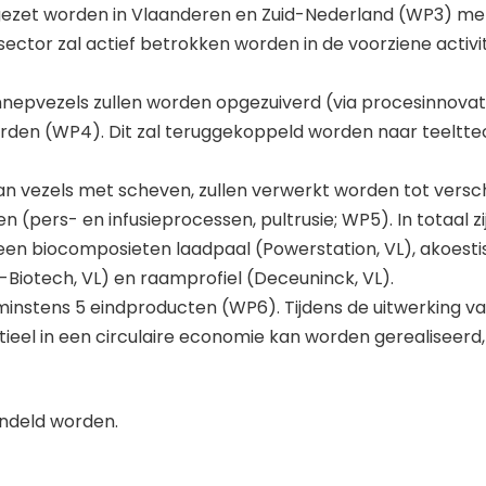
gezet worden in Vlaanderen en Zuid-Nederland (WP3) met
ctor zal actief betrokken worden in de voorziene activi
epvezels zullen worden opgezuiverd (via procesinnovat
worden (WP4). Dit zal teruggekoppeld worden naar teeltt
an vezels met scheven, zullen verwerkt worden tot versch
pers- en infusieprocessen, pultrusie; WP5). In totaal zij
en biocomposieten laadpaal (Powerstation, VL), akoestisch
-Biotech, VL) en raamprofiel (Deceuninck, VL).
nstens 5 eindproducten (WP6). Tijdens de uitwerking v
ieel in een circulaire economie kan worden gerealiseerd
undeld worden.