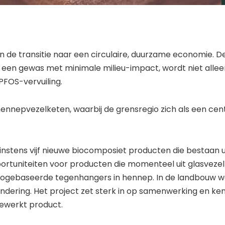
en de transitie naar een circulaire, duurzame economie. D
, een gewas met minimale milieu-impact, wordt niet alle
PFOS-vervuiling.
hennepvezelketen, waarbij de grensregio zich als een ce
ens vijf nieuwe biocomposiet producten die bestaan uit
portuniteiten voor producten die momenteel uit glasveze
biogebaseerde tegenhangers in hennep. In de landbouw 
ndering. Het project zet sterk in op samenwerking en ken
ewerkt product.