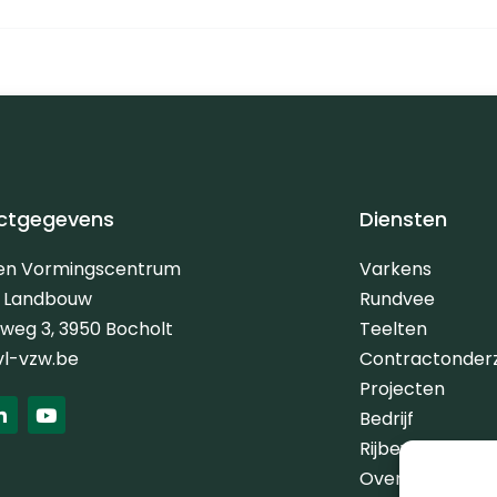
ctgegevens
Diensten
 en Vormingscentrum
Varkens
e Landbouw
Rundvee
erweg 3, 3950 Bocholt
Teelten
vl-vzw.be
Contractonder
Projecten
L
Y
Bedrijf
i
o
n
u
Rijbewijs G
k
t
e
u
Over ons