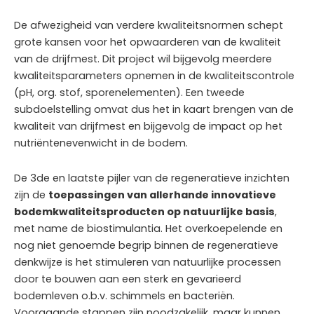
De afwezigheid van verdere kwaliteitsnormen schept
grote kansen voor het opwaarderen van de kwaliteit
van de drijfmest. Dit project wil bijgevolg meerdere
kwaliteitsparameters opnemen in de kwaliteitscontrole
(pH, org. stof, sporenelementen). Een tweede
subdoelstelling omvat dus het in kaart brengen van de
kwaliteit van drijfmest en bijgevolg de impact op het
nutriëntenevenwicht in de bodem.
De 3de en laatste pijler van de regeneratieve inzichten
zijn de
toepassingen van allerhande
innovatieve
bodemkwaliteitsproducten op natuurlijke basis
,
met name de biostimulantia. Het overkoepelende en
nog niet genoemde begrip binnen de regeneratieve
denkwijze is het stimuleren van natuurlijke processen
door te bouwen aan een sterk en gevarieerd
bodemleven o.b.v. schimmels en bacteriën.
Voorgaande stappen zijn noodzakelijk, maar kunnen