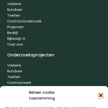
o
i
e
Varkens
k
n
Rundvee
-
-
Teelten
f
i
n
Contractonderzoek
Projecten
Bedrijf
Rijbewijs G
Over ons
Onderzoeksprojecten
Varkens
Rundvee
Teelten
Contractwerk
Water
Beheer cookie
Andere
toestemming