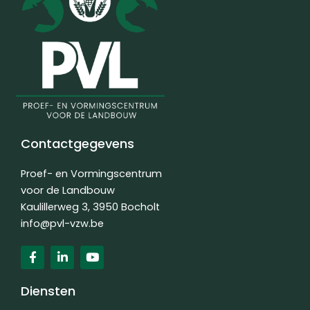
Contactgegevens
Proef- en Vormingscentrum
voor de Landbouw
Kaulillerweg 3, 3950 Bocholt
info@pvl-vzw.be
F
L
Y
a
i
o
c
n
u
e
k
t
Diensten
b
e
u
o
d
b