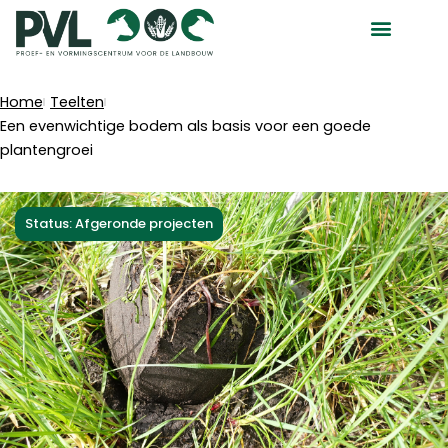
Ga
naar
de
inhoud
Home
Teelten
Een evenwichtige bodem als basis voor een goede
plantengroei
Status: Afgeronde projecten