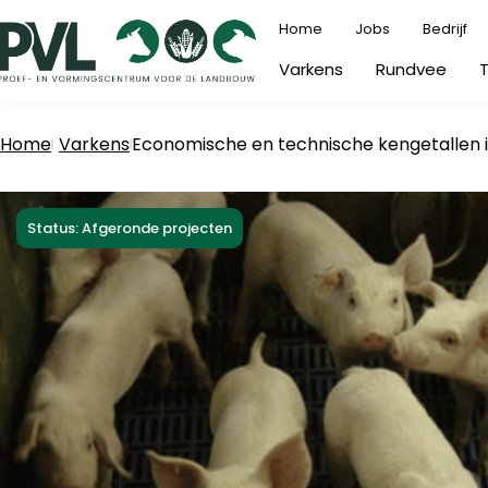
Ga
Home
Jobs
Bedrijf
naar
Varkens
Rundvee
de
inhoud
Home
Varkens
Economische en technische kengetallen 
Status: Afgeronde projecten