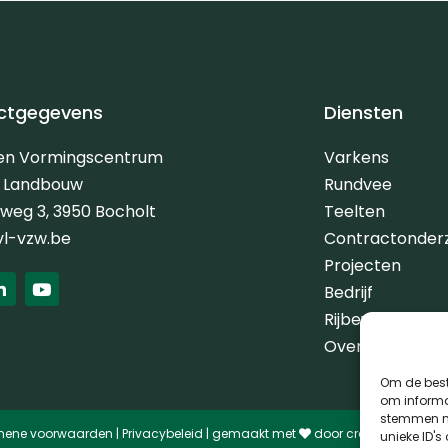
ctgegevens
Diensten
 en Vormingscentrum
Varkens
e Landbouw
Rundvee
erweg 3, 3950 Bocholt
Teelten
vl-vzw.be
Contractonder
Projecten
L
Y
Bedrijf
i
o
n
u
Rijbewijs G
k
t
e
u
Over ons
d
b
i
e
Om de best
n
om informat
-
stemmen me
i
mene voorwaarden
|
Privacybeleid
| gemaakt met
door
creativitijd
unieke ID's