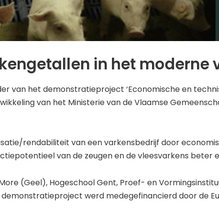
engetallen in het moderne v
der van het demonstratieproject ‘Economische en techni
kkeling van het Ministerie van de Vlaamse Gemeenschap. 
risatie/rendabiliteit van een varkensbedrijf door econom
ctiepotentieel van de zeugen en de vleesvarkens beter
ore (Geel), Hogeschool Gent, Proef- en Vormingsinstituu
t demonstratieproject werd medegefinancierd door de 