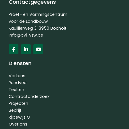
Contactgegevens
Proef- en Vormingscentrum
voor de Landbouw
Kaulillerweg 3, 3950 Bocholt
info@pvl-vzw.be
F
L
Y
a
i
o
c
n
u
e
k
t
Diensten
b
e
u
o
d
b
o
i
e
Varkens
k
n
Rundvee
-
-
Teelten
f
i
n
Contractonderzoek
Projecten
Bedrijf
Rijbewijs G
Over ons