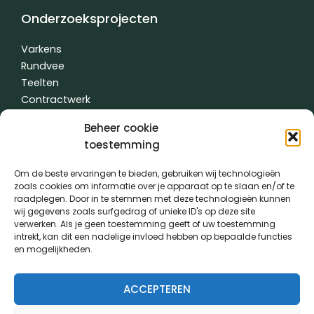
Onderzoeksprojecten
Varkens
Rundvee
Teelten
Contractwerk
Water
Beheer cookie
Andere
toestemming
Om de beste ervaringen te bieden, gebruiken wij technologieën
zoals cookies om informatie over je apparaat op te slaan en/of te
Algemene voorwaarden
|
Privacybeleid
| gemaakt met
door
raadplegen. Door in te stemmen met deze technologieën kunnen
creativitijd
wij gegevens zoals surfgedrag of unieke ID's op deze site
verwerken. Als je geen toestemming geeft of uw toestemming
intrekt, kan dit een nadelige invloed hebben op bepaalde functies
PVL kwam tot stand dankzij de medewerking van:
en mogelijkheden.
ACCEPTEREN