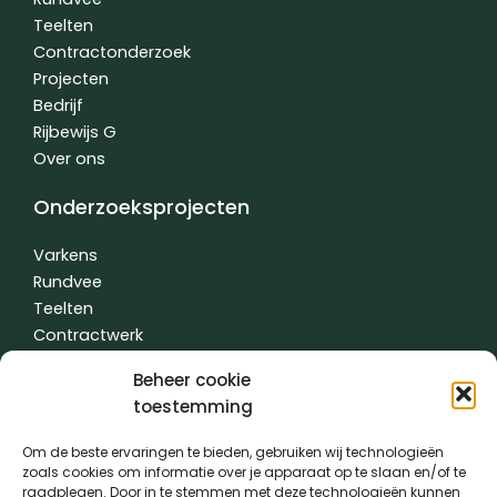
-
-
Teelten
f
i
n
Contractonderzoek
Projecten
Bedrijf
Rijbewijs G
Over ons
Onderzoeksprojecten
Varkens
Rundvee
Teelten
Contractwerk
Water
Beheer cookie
Andere
toestemming
Om de beste ervaringen te bieden, gebruiken wij technologieën
zoals cookies om informatie over je apparaat op te slaan en/of te
Algemene voorwaarden
|
Privacybeleid
| gemaakt met
door
raadplegen. Door in te stemmen met deze technologieën kunnen