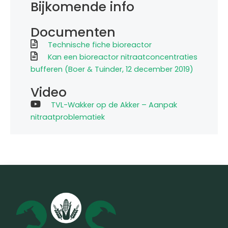
Bijkomende info
Documenten
Technische fiche bioreactor
Kan een bioreactor nitraatconcentraties
bufferen (Boer & Tuinder, 12 december 2019)
Video
TVL-Wakker op de Akker – Aanpak
nitraatproblematiek