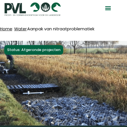
Ga
naar
de
inhoud
Home
Water
Aanpak van nitraatproblematiek
Status: Afgeronde projecten