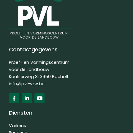
Contactgegevens
Proef- en Vormingscentrum
voor de Landbouw
Kaulillerweg 3, 3950 Bocholt
info@pvl-vzw.be
F
L
Y
a
i
o
c
n
u
e
k
t
Diensten
b
e
u
o
d
b
o
i
e
Varkens
k
n
Rundvee