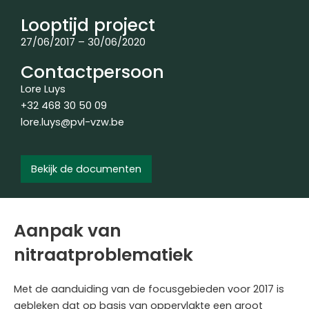
Looptijd project
27/06/2017 – 30/06/2020
Contactpersoon
Lore Luys
+32 468 30 50 09
lore.luys@pvl-vzw.be
Bekijk de documenten
Aanpak van
nitraatproblematiek
Met de aanduiding van de focusgebieden voor 2017 is
gebleken dat op basis van oppervlakte een groot