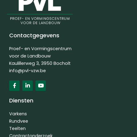
Contactgegevens
Proef- en Vormingscentrum
voor de Landbouw
Kaulillerweg 3, 3950 Bocholt
info@pvl-vzw.be
F
L
Y
a
i
o
c
n
u
e
k
t
Diensten
b
e
u
o
d
b
o
i
e
Varkens
k
n
Rundvee
-
-
Teelten
f
i
n
Contractonderzoek