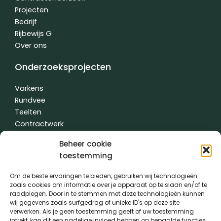
Projecten
Bedrijf
Rijbewijs G
Over ons
Onderzoeksprojecten
Varkens
Rundvee
Teelten
Contractwerk
Water
Beheer cookie
Andere
toestemming
Om de beste ervaringen te bieden, gebruiken wij technologieën
zoals cookies om informatie over je apparaat op te slaan en/of te
Algemene voorwaarden
|
Privacybeleid
| gemaakt met
door
raadplegen. Door in te stemmen met deze technologieën kunnen
creativitijd
wij gegevens zoals surfgedrag of unieke ID's op deze site
verwerken. Als je geen toestemming geeft of uw toestemming
intrekt, kan dit een nadelige invloed hebben op bepaalde functies