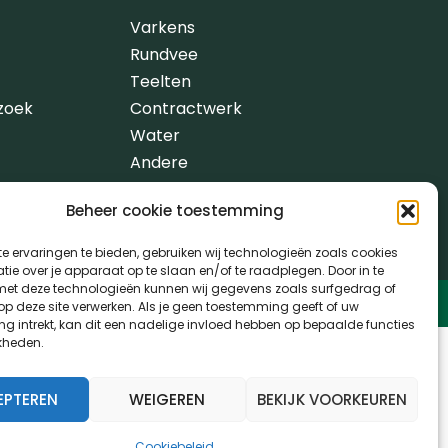
Varkens
Rundvee
Teelten
zoek
Contractwerk
Water
Andere
Beheer cookie toestemming
e ervaringen te bieden, gebruiken wij technologieën zoals cookies
ie over je apparaat op te slaan en/of te raadplegen. Door in te
t deze technologieën kunnen wij gegevens zoals surfgedrag of
 op deze site verwerken. Als je geen toestemming geeft of uw
g intrekt, kan dit een nadelige invloed hebben op bepaalde functies
kheden.
EPTEREN
WEIGEREN
BEKIJK VOORKEUREN
Cookiebeleid