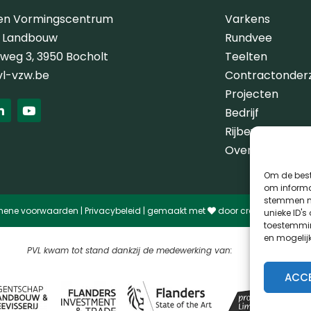
 en Vormingscentrum
Varkens
e Landbouw
Rundvee
erweg 3, 3950 Bocholt
Teelten
vl-vzw.be
Contractonder
Projecten
L
Y
Bedrijf
i
o
n
u
Rijbewijs G
k
t
e
u
Over ons
d
b
i
e
Om de best
n
om informat
-
stemmen me
i
mene voorwaarden
|
Privacybeleid
| gemaakt met
door
creativitijd
unieke ID's
n
toestemmin
en mogelij
PVL kwam tot stand dankzij de medewerking van:
ACC