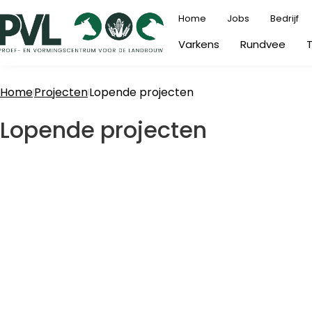
Ga
Home
Jobs
Bedrijf
naar
Varkens
Rundvee
de
inhoud
Home
Projecten
Lopende projecten
Lopende projecten