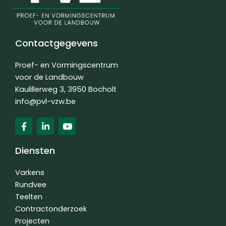
Contactgegevens
Proef- en Vormingscentrum
voor de Landbouw
Kaulillerweg 3, 3950 Bocholt
info@pvl-vzw.be
F
L
Y
a
i
o
c
n
u
e
k
t
Diensten
b
e
u
o
d
b
o
i
e
Varkens
k
n
Rundvee
-
-
Teelten
f
i
n
Contractonderzoek
Projecten