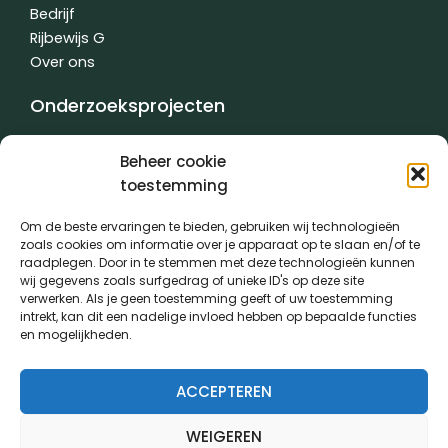
Bedrijf
Rijbewijs G
Over ons
Onderzoeksprojecten
Varkens
Beheer cookie
Rundvee
toestemming
Teelten
Contractwerk
Om de beste ervaringen te bieden, gebruiken wij technologieën
Water
zoals cookies om informatie over je apparaat op te slaan en/of te
raadplegen. Door in te stemmen met deze technologieën kunnen
Andere
wij gegevens zoals surfgedrag of unieke ID's op deze site
verwerken. Als je geen toestemming geeft of uw toestemming
intrekt, kan dit een nadelige invloed hebben op bepaalde functies
en mogelijkheden.
Algemene voorwaarden
|
Privacybeleid
| gemaakt met
door
creativitijd
ACCEPTEREN
PVL kwam tot stand dankzij de medewerking van:
WEIGEREN