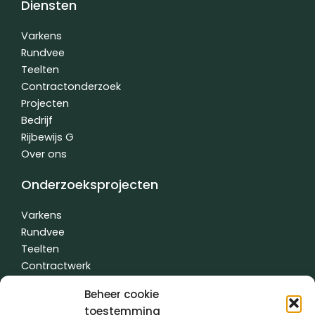
Diensten
b
e
u
o
d
b
o
i
e
Varkens
k
n
Rundvee
-
-
Teelten
f
i
n
Contractonderzoek
Projecten
Bedrijf
Rijbewijs G
Over ons
Onderzoeksprojecten
Varkens
Rundvee
Teelten
Contractwerk
Water
Beheer cookie
Andere
toestemming