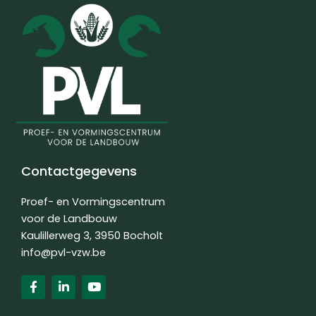
Contactgegevens
Proef- en Vormingscentrum
voor de Landbouw
Kaulillerweg 3, 3950 Bocholt
info@pvl-vzw.be
F
L
Y
a
i
o
c
n
u
e
k
t