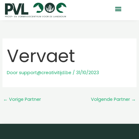
Ga
naar
de
inhoud
Vervaet
Door
support@creativitijd.be
/
31/10/2023
←
Vorige Partner
Volgende Partner
→