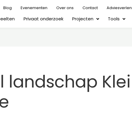
Blog
Evenementen
Over ons
Contact
Adviesverlen
Teelten
Privaat onderzoek
Projecten
Tools
l landschap Kle
te