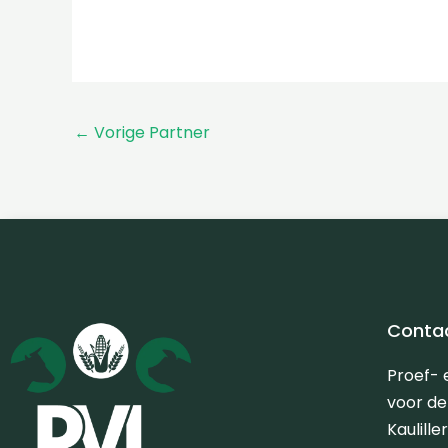
←
Vorige Partner
Conta
Proef-
voor d
Kaulill