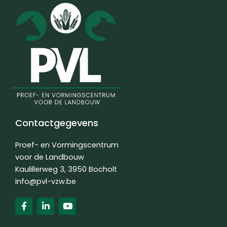
Contactgegevens
Proef- en Vormingscentrum
voor de Landbouw
Kaulillerweg 3, 3950 Bocholt
info@pvl-vzw.be
F
L
Y
a
i
o
c
n
u
e
k
t