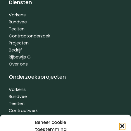
Diensten
b
e
u
o
d
b
o
i
e
Varkens
k
n
Rundvee
-
-
Teelten
f
i
n
Contractonderzoek
Projecten
Bedrijf
Rijbewijs G
Over ons
Onderzoeksprojecten
Varkens
Rundvee
Teelten
Contractwerk
Water
Beheer cookie
Andere
toestemming