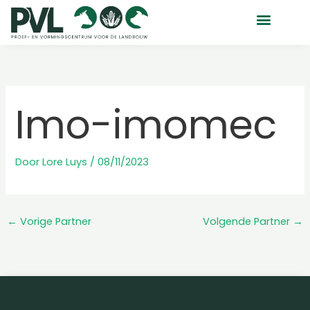
Ga
naar
de
inhoud
Imo-imomec
Door
Lore Luys
/
08/11/2023
←
Vorige Partner
Volgende Partner
→