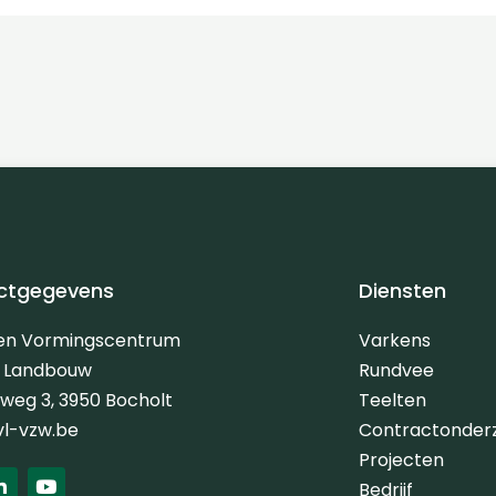
ctgegevens
Diensten
 en Vormingscentrum
Varkens
e Landbouw
Rundvee
erweg 3, 3950 Bocholt
Teelten
vl-vzw.be
Contractonder
Projecten
L
Y
Bedrijf
i
o