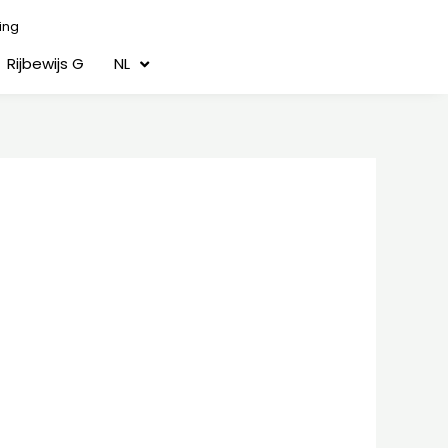
ing
Rijbewijs G
NL