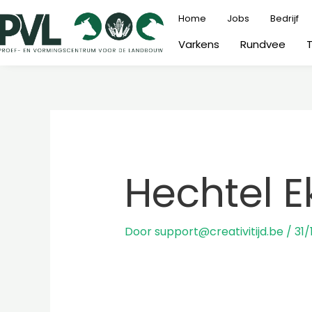
Ga
Home
Jobs
Bedrijf
naar
Varkens
Rundvee
de
inhoud
Hechtel E
Door
support@creativitijd.be
/
31/