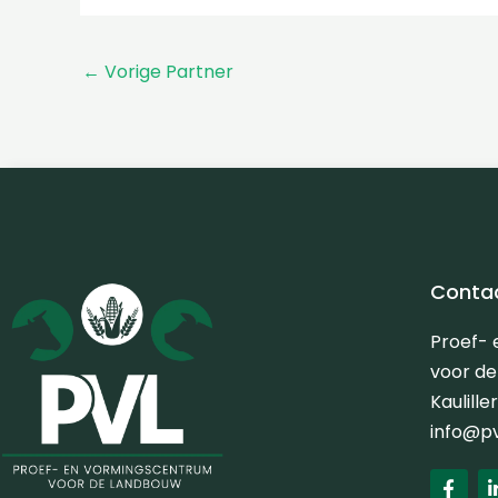
←
Vorige Partner
Conta
Proef-
voor d
Kaulill
info@p
F
a