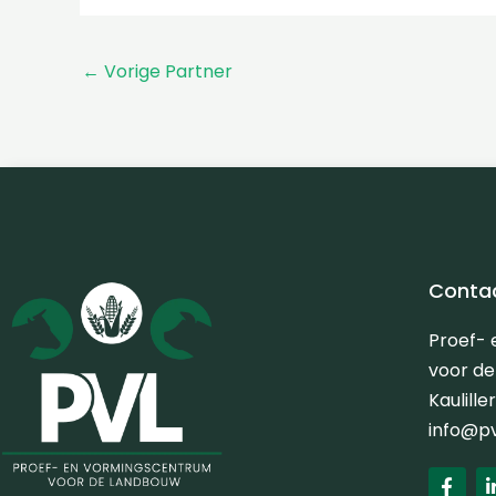
←
Vorige Partner
Conta
Proef-
voor d
Kaulill
info@p
F
a