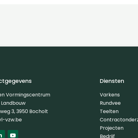
ctgegevens
Diensten
 en Vormingscentrum
Varkens
e Landbouw
Rundvee
erweg 3, 3950 Bocholt
Teelten
vl-vzw.be
Contractonder
Projecten
L
Y
Bedrijf
i
o