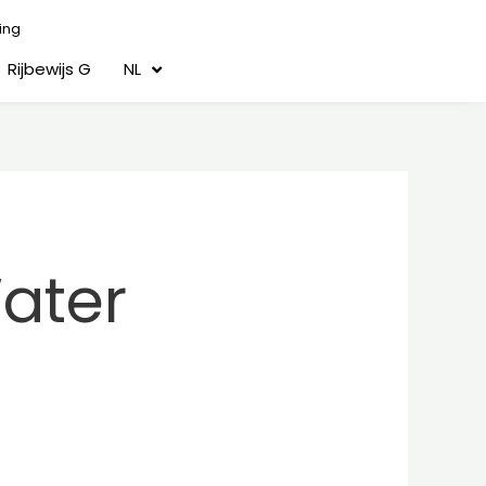
ing
Rijbewijs G
NL
ater