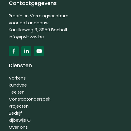
Contactgegevens
Proef- en Vormingscentrum
voor de Landbouw
Kaulillerweg 3, 3950 Bocholt
info@pvl-vzw.be
F
L
Y
a
i
o
c
n
u
e
k
t
Diensten
b
e
u
o
d
b
o
i
e
Varkens
k
n
Rundvee
-
-
Teelten
f
i
n
Contractonderzoek
Projecten
Bedrijf
Rijbewijs G
Over ons