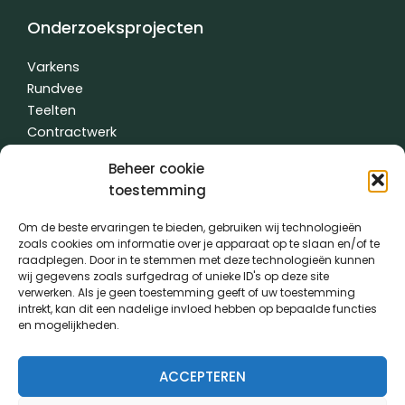
Onderzoeksprojecten
Varkens
Rundvee
Teelten
Contractwerk
Water
Beheer cookie
Andere
toestemming
Om de beste ervaringen te bieden, gebruiken wij technologieën
zoals cookies om informatie over je apparaat op te slaan en/of te
Algemene voorwaarden
|
Privacybeleid
| gemaakt met
door
raadplegen. Door in te stemmen met deze technologieën kunnen
creativitijd
wij gegevens zoals surfgedrag of unieke ID's op deze site
verwerken. Als je geen toestemming geeft of uw toestemming
intrekt, kan dit een nadelige invloed hebben op bepaalde functies
PVL kwam tot stand dankzij de medewerking van:
en mogelijkheden.
ACCEPTEREN