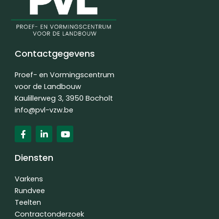
Contactgegevens
Proef- en Vormingscentrum
voor de Landbouw
Kaulillerweg 3, 3950 Bocholt
info@pvl-vzw.be
F
L
Y
a
i
o
c
n
u
e
k
t
Diensten
b
e
u
o
d
b
o
i
e
Varkens
k
n
Rundvee
-
-
Teelten
f
i
n
Contractonderzoek