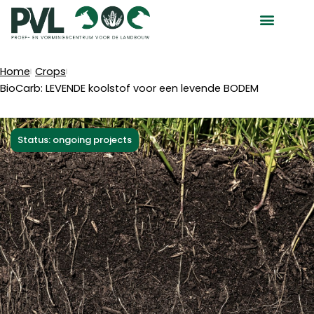
Skip
to
content
Home
Crops
BioCarb: LEVENDE koolstof voor een levende BODEM
Status: ongoing projects