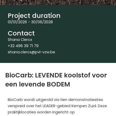
Project duration
01/01/2026 - 30/06/2028
Contact
Shana Clercx
+32 496 39 71 79
shana.clercx@pvl-vzw.be
BioCarb: LEVENDE koolstof voor
een levende BODEM
BioCarb wordt uitgerold via tien demonstratiesites
verspreid over het LEADER-gebied Kempen Zuid. Deze
praktijklocaties worden ingericht op