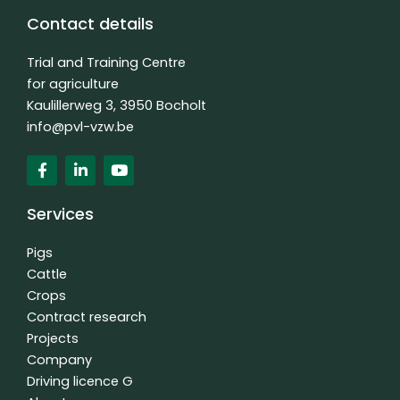
Contact details
Trial and Training Centre
for agriculture
Kaulillerweg 3, 3950 Bocholt
info@pvl-vzw.be
F
L
Y
a
i
o
c
n
u
e
k
t
Services
b
e
u
o
d
b
o
i
e
Pigs
k
n
Cattle
f
-
Crops
i
n
Contract research
Projects
Company
Driving licence G