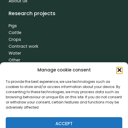
About us
Research projects
Pigs
Cattle
Crops
Contract work
Water
Other
Manage cookie consent
To provide the best experience, we use technologies such as
General terms and conditions
|
Privacy policy
| made with
by
cookies to store and/or access information about your device. By
creativity time
consenting to these technologies, we may process data such as
browsing behaviour or unique IDs on this site. If you do not consent
or withdraw your consent, certain features and functions may be
PVL came about thanks to the cooperation of:
adversely affected.
ACCEPT