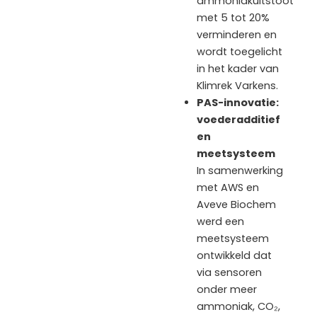
ammoniakuitstoot
met 5 tot 20%
verminderen en
wordt toegelicht
in het kader van
Klimrek Varkens.
PAS-innovatie:
voederadditief
en
meetsysteem
In samenwerking
met AWS en
Aveve Biochem
werd een
meetsysteem
ontwikkeld dat
via sensoren
onder meer
ammoniak, CO₂,