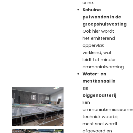
urine.
Schuine
putwanden in de
groepshuisvesting
Ook hier wordt
het emitterend
oppervlak
verkleind, wat
leidt tot minder
ammoniakvorming.
Water- en
mestkanaal in
de
biggenbatterij
Een
ammoniakemissiearm
techniek waarbij
mest snel wordt
afgevoerd en