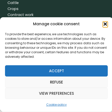
Cattle
Crops
Contract work
Water
Manage cookie consent
Other
To provide the best experience, we use technologies such as
cookies to store and/or access information about your device. By
consenting to these technologies, we may process data such as
General terms and conditions
|
Privacy policy
| made with
by
browsing behaviour or unique IDs on this site. If you do not consent
or withdraw your consent, certain features and functions may be
creativity time
adversely affected.
PVL came about thanks to the cooperation of:
ACCEPT
REFUSE
VIEW PREFERENCES
Cookie policy