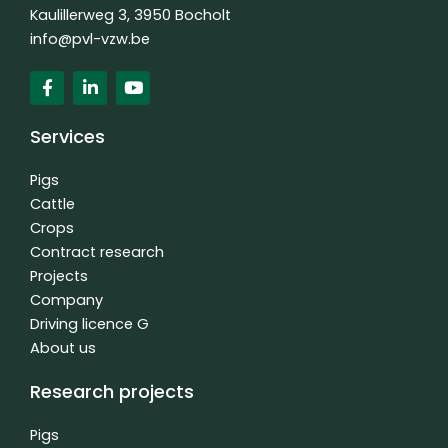
Kaulillerweg 3, 3950 Bocholt
info@pvl-vzw.be
F
L
Y
a
i
o
c
n
u
e
k
t
Services
b
e
u
o
d
b
o
i
e
Pigs
k
n
Cattle
f
-
Crops
i
n
Contract research
Projects
Company
Driving licence G
About us
Research projects
Pigs