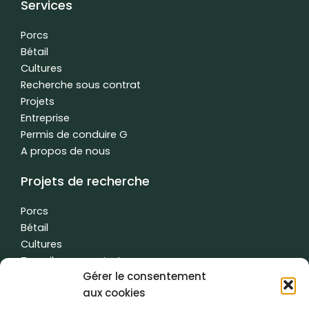
Services
b
e
u
o
d
b
o
i
e
Porcs
k
n
Bétail
f
-
Cultures
i
n
Recherche sous contrat
Projets
Entreprise
Permis de conduire G
A propos de nous
Projets de recherche
Porcs
Bétail
Cultures
Travail sous contrat
Gérer le consentement
L'eau
aux cookies
Autres