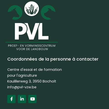
Coordonnées de la personne à contacter
Centre d'essai et de formation
pour l'agriculture
Kaulillerweg 3, 3950 Bocholt
info@pvl-vzw.be
F
L
Y
a
i
o
c
n
u
e
k
t