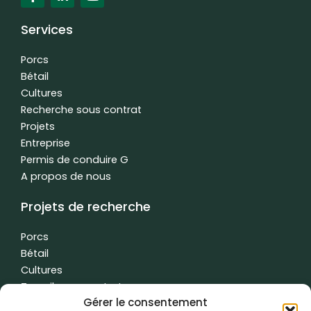
a
i
o
c
n
u
e
k
t
Services
b
e
u
o
d
b
o
i
e
Porcs
k
n
Bétail
f
-
Cultures
i
n
Recherche sous contrat
Projets
Entreprise
Permis de conduire G
A propos de nous
Projets de recherche
Porcs
Bétail
Cultures
Travail sous contrat
Gérer le consentement
L'eau