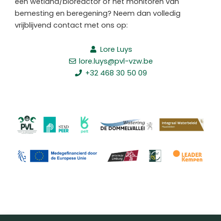
een wetland/bioreactor of het monitoren van
bemesting en beregening? Neem dan volledig
vrijblijvend contact met ons op:
Lore Luys
lore.luys@pvl-vzw.be
+32 468 30 50 09