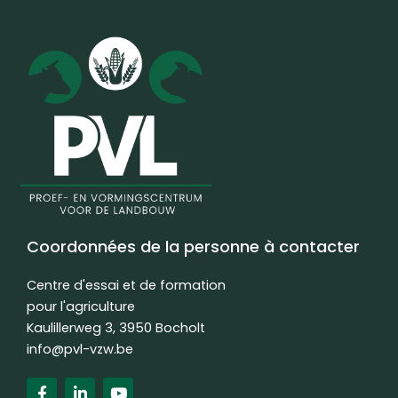
Coordonnées de la personne à contacter
Centre d'essai et de formation
pour l'agriculture
Kaulillerweg 3, 3950 Bocholt
info@pvl-vzw.be
F
L
Y